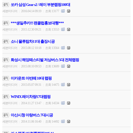
쏘카 삼성 Gear s2 / 레이 부분랩핑100대
세븐미디어
2016.04.14 09:19
조회 13177
|
|
***생일추카!!! 팬클럽홍보대행***
세븐미디어
2015.12.30 09:21
조회 13553
|
|
소니 물류탑차11대 출장시공
세븐미디어
2015.08.12 10:18
조회 13564
|
|
화성시 해양패스티벌 저상버스 5대 전체랩핑
세븐미디어
2015.08.10 09:53
조회 13609
|
|
이카운트 아반떼 10대 랩핑
세븐미디어
2015.05.07 09:31
조회 14475
|
|
WINIX 레이차량17대랩핑
세븐미디어
2014.11.27 13:47
조회 14534
|
|
아산시청 아랑버스 7대시공
세븐미디어
2014.11.06 16:40
조회 14492
|
|