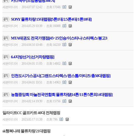
카스맥주 [드럼통랩핑30EA]
세븐미디어
2014.07.07 12:42
조회 17046
|
|
SONY 물류차량 15대랩핑[5톤1대/2.5톤4대/1톤10대]
세븐미디어
2014.05.29 10:39
조회 16088
|
|
MTA 태권도 전국가맹점[45~25인승/이스타나/스타렉스/봉고3
세븐미디어
2014.04.10 10:48
조회 16220
|
|
6.4지방선거 [선거차량랩핑]
세븐미디어
2014.04.01 11:05
조회 14802
|
|
인천도시가스공사[그랜드스타렉스/윈스톰/마티즈/총50대랩핑]
세븐미디어
2014.04.01 10:51
조회 14963
|
|
농협중앙회 마늘전국연합회 물류차량[14톤/11톤/5톤외14대랩핑]
세븐미디어
2014.02.14 19:30
조회 15756
|
|
일라이트CC 골프카트 40대 전체랩핑
세븐미디어
2023.05.17 11:38
조회 796
|
|
sk행복나래 물류차량 21대랩핑