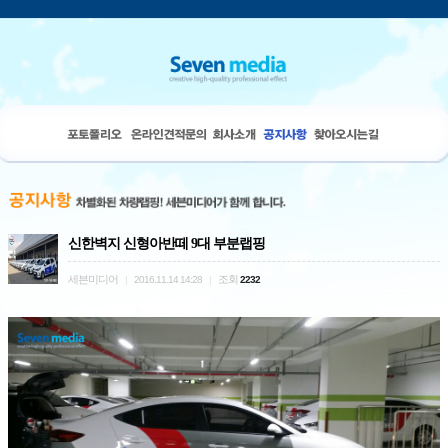
신한벽지 신형아반떼 9대 부분랩핑
세븐미디어
조회
|
2016.11.14 14:28
|
2232