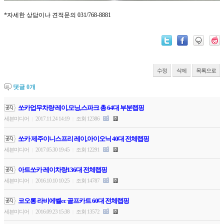
*자세한 상담이나 견적문의 031/768-8881
수정
삭제
목록으로
댓글
0
개
쏘카업무차량 레이,모닝,스파크 총 64대 부분랩핑
세븐미디어
2017.11.24 14:19
조회 12386
|
|
쏘카 제주이니스프리 레이,아이오닉 40대 전체랩핑
세븐미디어
2017.05.30 19:45
조회 12291
|
|
아트쏘카 레이차량136대 전체랩핑
세븐미디어
2016.10.10 10:25
조회 14787
|
|
코오롱 라비에벨cc 골프카트 60대 전체랩핑
세븐미디어
2016.09.23 15:38
조회 13572
|
|