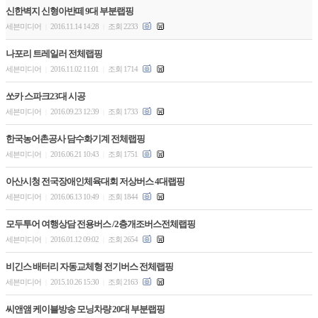
신한벽지 신형아반떼 9대 부분랩핑
세븐미디어
2016.11.14 14:28
조회 2233
|
|
나포리 트레일러 전체랩핑
세븐미디어
2016.11.02 11:01
조회 1714
|
|
쏘카 스파크23대 시공
세븐미디어
2016.09.23 12:39
조회 1733
|
|
한국농어촌공사 담수화기계 전체랩핑
세븐미디어
2016.06.21 10:43
조회 1751
|
|
아산시청 전국장애인체육대회 저상버스 4대랩핑
세븐미디어
2016.06.13 10:49
조회 1844
|
|
모두투어 여행상담 전용버스 /2층개조버스전체랩핑
세븐미디어
2016.01.12 09:02
조회 2654
|
|
비긴스 배터리 자동교체형 전기버스 전체랩핑
세븐미디어
2015.10.26 15:30
조회 2163
|
|
씨앤앰 케이블방송 모닝차량 20대 부분랩핑