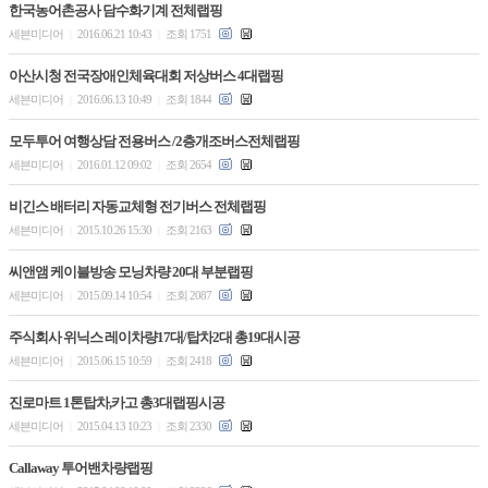
한국농어촌공사 담수화기계 전체랩핑
세븐미디어
2016.06.21 10:43
조회 1751
|
|
아산시청 전국장애인체육대회 저상버스 4대랩핑
세븐미디어
2016.06.13 10:49
조회 1844
|
|
모두투어 여행상담 전용버스 /2층개조버스전체랩핑
세븐미디어
2016.01.12 09:02
조회 2654
|
|
비긴스 배터리 자동교체형 전기버스 전체랩핑
세븐미디어
2015.10.26 15:30
조회 2163
|
|
씨앤앰 케이블방송 모닝차량 20대 부분랩핑
세븐미디어
2015.09.14 10:54
조회 2087
|
|
주식회사 위닉스 레이차량17대/탑차2대 총19대시공
세븐미디어
2015.06.15 10:59
조회 2418
|
|
진로마트 1톤탑차,카고 총3대랩핑시공
세븐미디어
2015.04.13 10:23
조회 2330
|
|
Callaway 투어밴차량랩핑