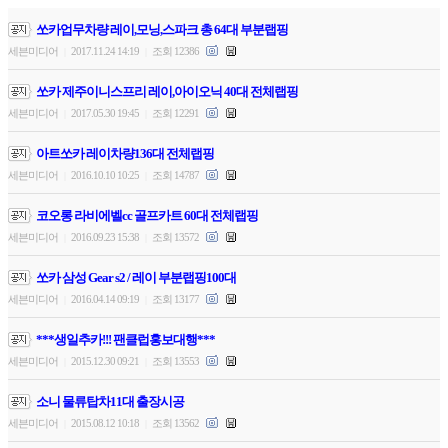
쏘카업무차량 레이,모닝,스파크 총 64대 부분랩핑
세븐미디어
2017.11.24 14:19
조회 12386
|
|
쏘카 제주이니스프리 레이,아이오닉 40대 전체랩핑
세븐미디어
2017.05.30 19:45
조회 12291
|
|
아트쏘카 레이차량136대 전체랩핑
세븐미디어
2016.10.10 10:25
조회 14787
|
|
코오롱 라비에벨cc 골프카트 60대 전체랩핑
세븐미디어
2016.09.23 15:38
조회 13572
|
|
쏘카 삼성 Gear s2 / 레이 부분랩핑100대
세븐미디어
2016.04.14 09:19
조회 13177
|
|
***생일추카!!! 팬클럽홍보대행***
세븐미디어
2015.12.30 09:21
조회 13553
|
|
소니 물류탑차11대 출장시공
세븐미디어
2015.08.12 10:18
조회 13562
|
|