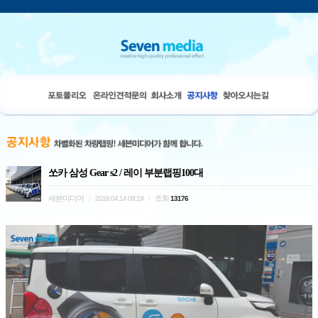
쏘카 삼성 Gear s2 / 레이 부분랩핑100대
세븐미디어
조회
|
2016.04.14 09:19
|
13176