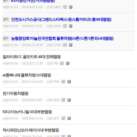
6.4지방선거 [선거차량랩핑]
세븐미디어
2014.04.01 11:05
조회 14802
|
|
인천도시가스공사[그랜드스타렉스/윈스톰/마티즈/총50대랩핑]
세븐미디어
2014.04.01 10:51
조회 14963
|
|
농협중앙회 마늘전국연합회 물류차량[14톤/11톤/5톤외14대랩핑]
세븐미디어
2014.02.14 19:30
조회 15756
|
|
일라이트CC 골프카트 40대 전체랩핑
세븐미디어
2023.05.17 11:38
조회 796
|
|
sk행복나래 물류차량 21대랩핑
세븐미디어
2018.11.14 14:10
조회 7995
|
|
전기자동차랩핑
세븐미디어
2018.09.05 18:07
조회 3645
|
|
타다/더뉴카니발 45대부분랩핑
세븐미디어
2018.09.04 15:54
조회 4071
|
|
역사와만난쏘카 레이15대 부분랩핑
세븐미디어
2018.01.29 13:01
조회 1938
|
|