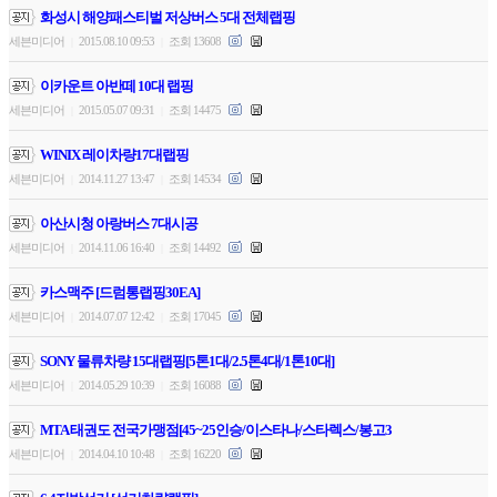
화성시 해양패스티벌 저상버스 5대 전체랩핑
세븐미디어
2015.08.10 09:53
조회 13608
|
|
이카운트 아반떼 10대 랩핑
세븐미디어
2015.05.07 09:31
조회 14475
|
|
WINIX 레이차량17대랩핑
세븐미디어
2014.11.27 13:47
조회 14534
|
|
아산시청 아랑버스 7대시공
세븐미디어
2014.11.06 16:40
조회 14492
|
|
카스맥주 [드럼통랩핑30EA]
세븐미디어
2014.07.07 12:42
조회 17045
|
|
SONY 물류차량 15대랩핑[5톤1대/2.5톤4대/1톤10대]
세븐미디어
2014.05.29 10:39
조회 16088
|
|
MTA 태권도 전국가맹점[45~25인승/이스타나/스타렉스/봉고3
세븐미디어
2014.04.10 10:48
조회 16220
|
|