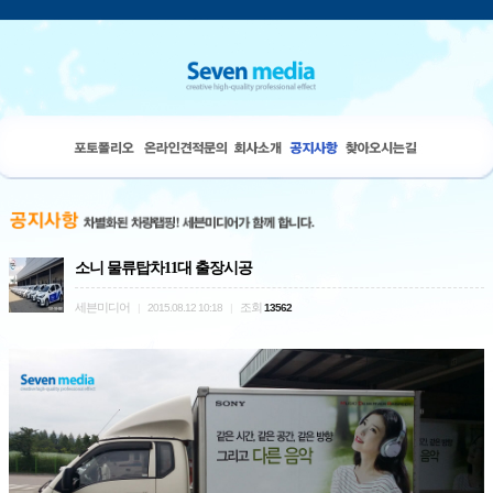
소니 물류탑차11대 출장시공
세븐미디어
조회
|
2015.08.12 10:18
|
13562