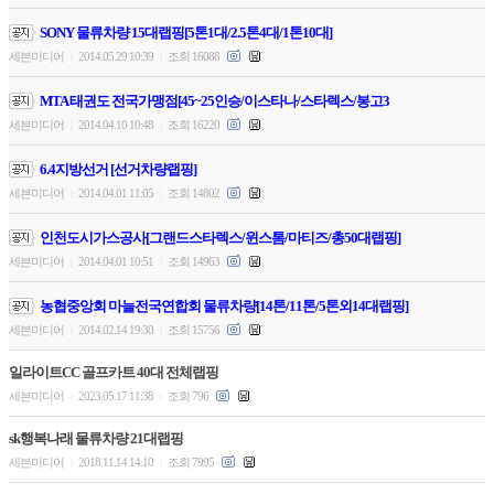
SONY 물류차량 15대랩핑[5톤1대/2.5톤4대/1톤10대]
세븐미디어
2014.05.29 10:39
조회 16088
|
|
MTA 태권도 전국가맹점[45~25인승/이스타나/스타렉스/봉고3
세븐미디어
2014.04.10 10:48
조회 16220
|
|
6.4지방선거 [선거차량랩핑]
세븐미디어
2014.04.01 11:05
조회 14802
|
|
인천도시가스공사[그랜드스타렉스/윈스톰/마티즈/총50대랩핑]
세븐미디어
2014.04.01 10:51
조회 14963
|
|
농협중앙회 마늘전국연합회 물류차량[14톤/11톤/5톤외14대랩핑]
세븐미디어
2014.02.14 19:30
조회 15756
|
|
일라이트CC 골프카트 40대 전체랩핑
세븐미디어
2023.05.17 11:38
조회 796
|
|
sk행복나래 물류차량 21대랩핑
세븐미디어
2018.11.14 14:10
조회 7995
|
|