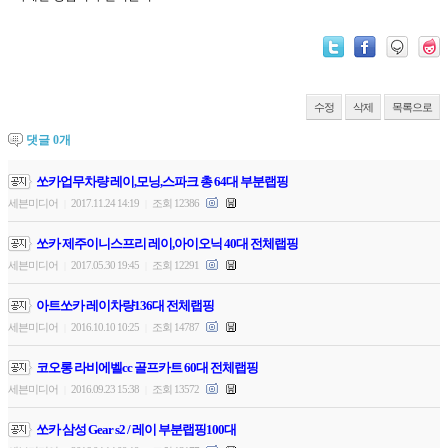
수정
삭제
목록으로
댓글
0
개
쏘카업무차량 레이,모닝,스파크 총 64대 부분랩핑
세븐미디어
2017.11.24 14:19
조회 12386
|
|
쏘카 제주이니스프리 레이,아이오닉 40대 전체랩핑
세븐미디어
2017.05.30 19:45
조회 12291
|
|
아트쏘카 레이차량136대 전체랩핑
세븐미디어
2016.10.10 10:25
조회 14787
|
|
코오롱 라비에벨cc 골프카트 60대 전체랩핑
세븐미디어
2016.09.23 15:38
조회 13572
|
|
쏘카 삼성 Gear s2 / 레이 부분랩핑100대