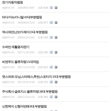
전기자동차랩핑
세븐미디어
2018.09.05 18:07
조회 3646
|
|
타다/더뉴카니발 45대부분랩핑
세븐미디어
2018.09.04 15:54
조회 4071
|
|
역사와만난쏘카 레이15대 부분랩핑
세븐미디어
2018.01.29 13:01
조회 1940
|
|
수퍼빈 재활용자판기
세븐미디어
2017.11.24 15:01
조회 2385
|
|
씨엔푸드 물류차량 21대작업
세븐미디어
2017.11.24 13:58
조회 2025
|
|
엣스퍼트/모닝,스타레스,투싼,스포티지 35대 부분랩핑
세븐미디어
2017.02.10 15:44
조회 2323
|
|
주식회사 글로지스 물류차량 28대 부분랩핑
세븐미디어
2016.11.24 11:53
조회 1862
|
|
신한벽지 신형아반떼 9대 부분랩핑