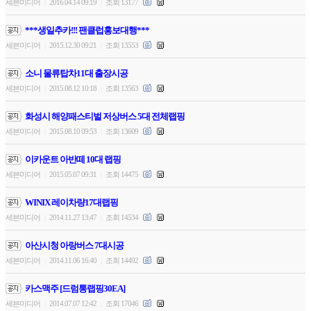
세븐미디어
2016.04.14 09:19
조회 13177
|
|
***생일추카!!! 팬클럽홍보대행***
세븐미디어
2015.12.30 09:21
조회 13553
|
|
소니 물류탑차11대 출장시공
세븐미디어
2015.08.12 10:18
조회 13563
|
|
화성시 해양패스티벌 저상버스 5대 전체랩핑
세븐미디어
2015.08.10 09:53
조회 13609
|
|
이카운트 아반떼 10대 랩핑
세븐미디어
2015.05.07 09:31
조회 14475
|
|
WINIX 레이차량17대랩핑
세븐미디어
2014.11.27 13:47
조회 14534
|
|
아산시청 아랑버스 7대시공
세븐미디어
2014.11.06 16:40
조회 14492
|
|
카스맥주 [드럼통랩핑30EA]
세븐미디어
2014.07.07 12:42
조회 17046
|
|