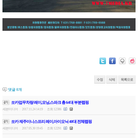
수정
삭제
목록으로
댓글
0
개
쏘카업무차량 레이,모닝,스파크 총 64대 부분랩핑
세븐미디어
2017.11.24 14:19
조회 12386
|
|
쏘카 제주이니스프리 레이,아이오닉 40대 전체랩핑
세븐미디어
2017.05.30 19:45
조회 12291
|
|