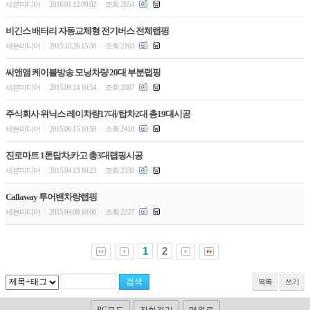
세븐미디어
2016.01.12 09:02
조회 2654
|
|
비긴스 배터리 자동교체형 전기버스 전체랩핑
세븐미디어
2015.10.26 15:30
조회 2163
|
|
씨앤앰 케이블방송 모닝차량 20대 부분랩핑
세븐미디어
2015.09.14 10:54
조회 2087
|
|
주식회사 위닉스 레이차량17대/탑차2대 총19대시공
세븐미디어
2015.06.15 10:59
조회 2418
|
|
진로마트 1톤탑차,카고 총3대랩핑시공
세븐미디어
2015.04.13 10:23
조회 2330
|
|
Callaway 투어밴차량랩핑
세븐미디어
2015.04.08 10:00
조회 2227
|
|
1
2
목록
쓰기
PC모드
전화걸기
맨위로