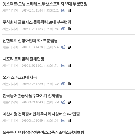
엣스퍼트/모닝,스타레스,투싼,스포티지 35대 부분랩핑
세븐미디어
2017.02.10 15:44
조회 2323
|
|
주식회사 글로지스 물류차량 28대 부분랩핑
세븐미디어
2016.11.24 11:53
조회 1862
|
|
신한벽지 신형아반떼 9대 부분랩핑
세븐미디어
2016.11.14 14:28
조회 2232
|
|
나포리 트레일러 전체랩핑
세븐미디어
2016.11.02 11:01
조회 1714
|
|
쏘카 스파크23대 시공
세븐미디어
2016.09.23 12:39
조회 1733
|
|
한국농어촌공사 담수화기계 전체랩핑
세븐미디어
2016.06.21 10:43
조회 1751
|
|
아산시청 전국장애인체육대회 저상버스 4대랩핑
세븐미디어
2016.06.13 10:49
조회 1844
|
|
모두투어 여행상담 전용버스 /2층개조버스전체랩핑