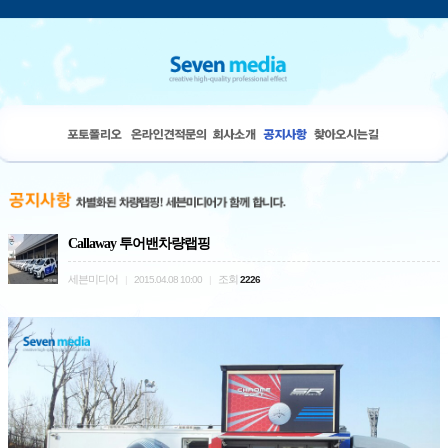
Callaway 투어밴차량랩핑
세븐미디어
조회
|
2015.04.08 10:00
|
2226