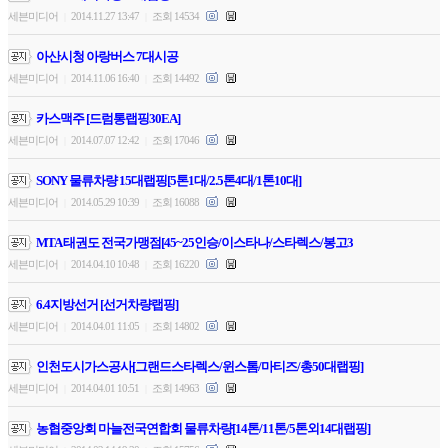
세븐미디어
2014.11.27 13:47
조회 14534
|
|
아산시청 아랑버스 7대시공
세븐미디어
2014.11.06 16:40
조회 14492
|
|
카스맥주 [드럼통랩핑30EA]
세븐미디어
2014.07.07 12:42
조회 17046
|
|
SONY 물류차량 15대랩핑[5톤1대/2.5톤4대/1톤10대]
세븐미디어
2014.05.29 10:39
조회 16088
|
|
MTA 태권도 전국가맹점[45~25인승/이스타나/스타렉스/봉고3
세븐미디어
2014.04.10 10:48
조회 16220
|
|
6.4지방선거 [선거차량랩핑]
세븐미디어
2014.04.01 11:05
조회 14802
|
|
인천도시가스공사[그랜드스타렉스/윈스톰/마티즈/총50대랩핑]
세븐미디어
2014.04.01 10:51
조회 14963
|
|
농협중앙회 마늘전국연합회 물류차량[14톤/11톤/5톤외14대랩핑]