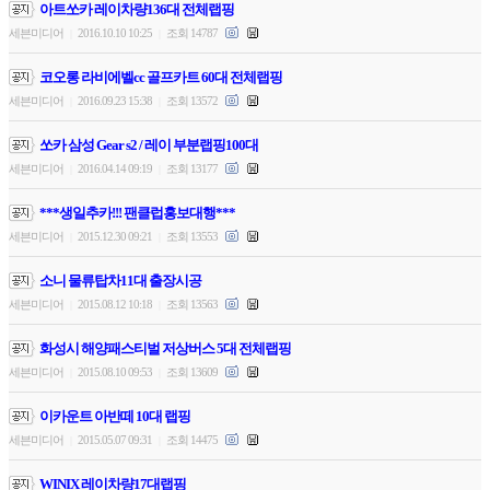
아트쏘카 레이차량136대 전체랩핑
세븐미디어
2016.10.10 10:25
조회 14787
|
|
코오롱 라비에벨cc 골프카트 60대 전체랩핑
세븐미디어
2016.09.23 15:38
조회 13572
|
|
쏘카 삼성 Gear s2 / 레이 부분랩핑100대
세븐미디어
2016.04.14 09:19
조회 13177
|
|
***생일추카!!! 팬클럽홍보대행***
세븐미디어
2015.12.30 09:21
조회 13553
|
|
소니 물류탑차11대 출장시공
세븐미디어
2015.08.12 10:18
조회 13563
|
|
화성시 해양패스티벌 저상버스 5대 전체랩핑
세븐미디어
2015.08.10 09:53
조회 13609
|
|
이카운트 아반떼 10대 랩핑
세븐미디어
2015.05.07 09:31
조회 14475
|
|
WINIX 레이차량17대랩핑