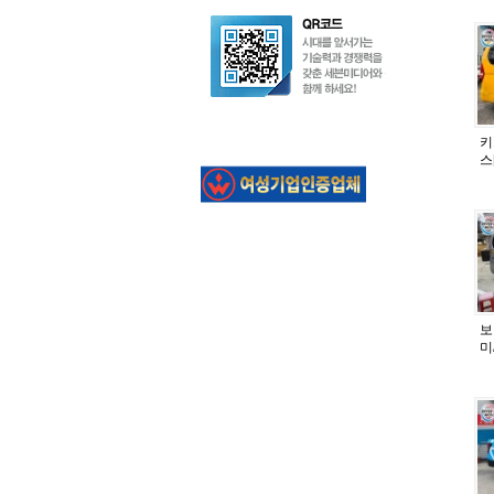
키
스
보
미
분