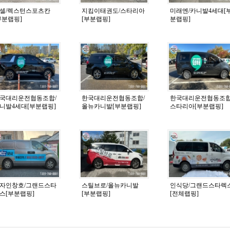
셀/렉스턴스포츠칸
지킴이태권도/스타리아
미래엔/카니발4세대[
부분랩핑]
[부분랩핑]
분랩핑]
국대리운전협동조합/
한국대리운전협동조합/
한국대리운전협동조합
니발4세대[부분랩핑]
올뉴카니발[부분랩핑]
스타리아[부분랩핑]
자인창호/그랜드스타
스틸브로/올뉴카니발
인식당/그랜드스타렉
스[부분랩핑]
[부분랩핑]
[전체랩핑]