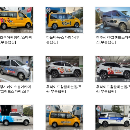
즈쿠아광장점/스타렉
한돌바둑/스타리아[부
경주생약/그랜드스타
[부분랩핑]
분랩핑]
스[부분랩핑]
령시베이스볼아카데
후라이드참잘하는집/투
후라이드참잘하는집/
/그랜드스타렉스[부
싼[부분랩핑]
싼[부분랩핑]
랩핑]