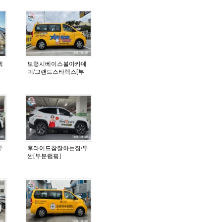
렉
보령시베이스볼아카데
미/그랜드스타렉스[부
분랩핑]
투
후라이드참잘하는집/투
싼[부분랩핑]