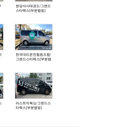
부
분당석사태권도/그랜드
스타렉스[부분랩핑]
/
한국대리운전협동조합/
그랜드스타렉스[부분랩
핑]
스
라스트킥복싱/그랜드스
타렉스[부분랩핑]