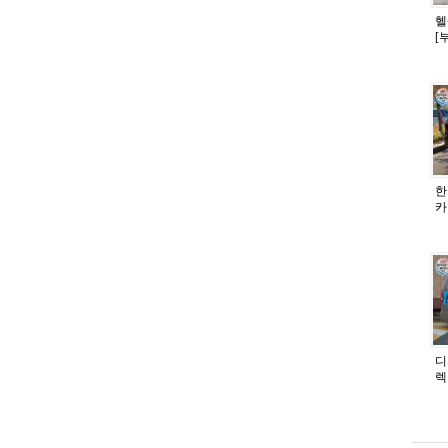
헬
[
한
카
디
렉