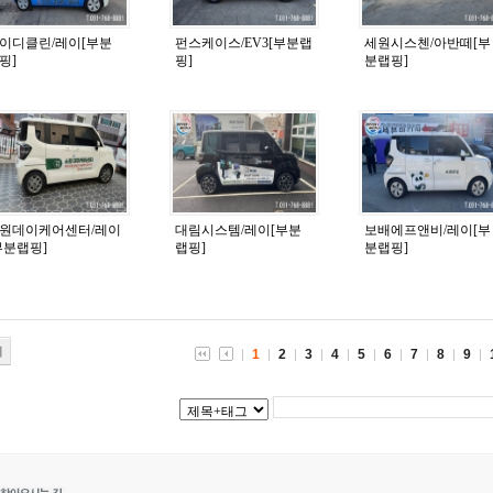
이디클린/레이[부분
펀스케이스/EV3[부분랩
세원시스첸/아반떼[부
핑]
핑]
분랩핑]
원데이케어센터/레이
대림시스템/레이[부분
보배에프앤비/레이[부
부분랩핑]
랩핑]
분랩핑]
기
1
2
3
4
5
6
7
8
9