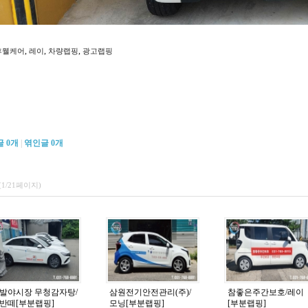
,
,
,
휴웰케어
레이
차량랩핑
광고랩핑
글
0
개
|
엮인글
0
개
(1/21페이지)
발야시장 무청감자탕/
삼원전기안전관리(주)/
참좋은주간보호/레이
반떼[부분랩핑]
모닝[부분랩핑]
[부분랩핑]