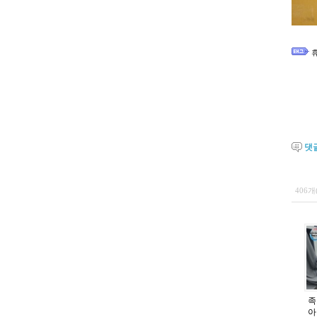
댓
406개
족
아