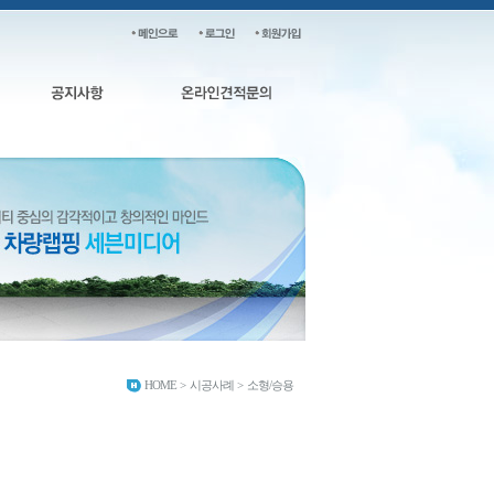
HOME
>
시공사례
>
소형/승용