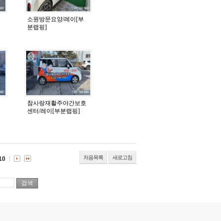
소원방문요양/레이[부
분랩핑]
참사랑재활주야간보호
센터/레이[부분랩핑]
처음목록
새로고침
10