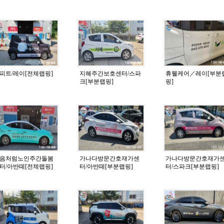
피트/레이[전체랩핑]
지혜주간보호센터/스파
휴웰케어／레이[부분
크[부분랩핑]
핑]
음처럼노인주간돌봄
가나다방문간호재가센
가나다방문간호재가
터/아반떼[전체랩핑]
터/아반떼[부분랩핑]
터/스파크[부분랩핑]