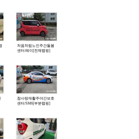
랩
처음처럼노인주간돌봄
센터/레이[전체랩핑]
센
참사랑재활주야간보호
센터/SM6[부분랩핑]