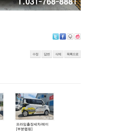
수정
답변
삭제
목록으로
프라임출장세차/레이
[부분랩핑]