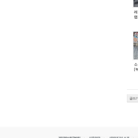
레
랩
소
[
글쓰