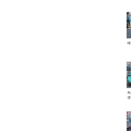
에
처
센