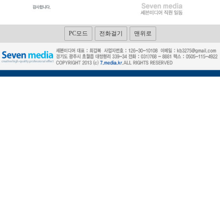
PC모드
전화걸기
맨위로